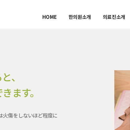
HOME
한의원소개
의료진소개
ると、
できます。
には火傷をしないほど程度に