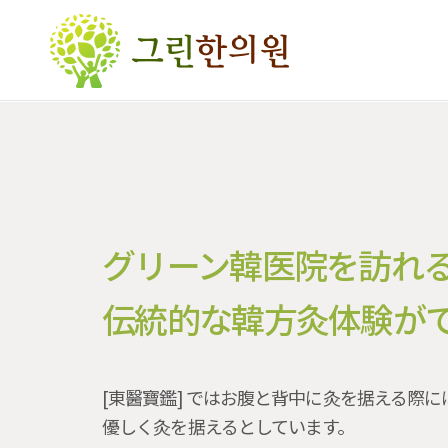
グリーン韓医院を訪れ
伝統的な韓方灸体験が
[東醫寶鑑] ではお腹と背中に灸を据える際
優しく灸を据えるとしています。